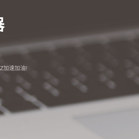
器
 A-Z加速加油!